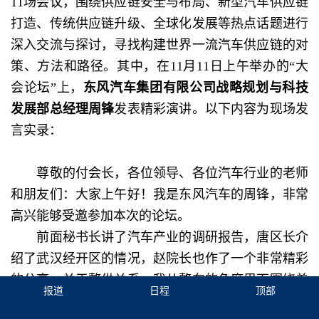
11场会议，围绕供应链安全与布局、新型汽车供应链
打造、传统供应链升级、全球化发展等热点话题进行
深入交流与探讨，寻找构建世界一流汽车供应链的对
策、方法和路径。其中，在11月11日上午举办的“大
会论坛”上，
东风汽车集团有限公司战略规划与科技
发展部总经理周锋
发表精彩演讲。以下内容为现场发
言实录：
尊敬的付会长，各位领导、各位汽车行业的老师
和朋友们：大家上午好！我是东风汽车的周锋，非常
高兴能够受邀参加本次的论坛。
前面秘书长讲了汽车产业的调研报告，唐区长介
绍了武汉经开区的情况，赵院长也作了一个非常精彩
的分享，关于整供关系。我从整车的角度里面围绕着
报道
日程
顶部
本次的论坛“踔厉奋发、攻坚克难——打造安全、韧