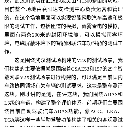
观，武汉测试场在武汉的龙灵山有1300多亩的场地，
目前整个场地由襄阳达安检测中心负责运营和管理
的，在这个场地里面可以实现智能网联汽车高速和极
限的测试工作，包括匝道的模拟，雨雾雷电的模拟，
里面有两条200米的封闭环境舱，可以模拟雨雾环
境，电磁屏蔽环境下的智能网联汽车功性能的测试工
作。
这是围绕武汉测试场构建的V2X的测试场景，我
们构建的主要依据就是围绕着CSAE53和157的29个智
能网联V2X测试场景进行构建的，可以满足目前国内
车路协同领域有关车辆的测试要求。这块是整车测评
这块，刚才讲的是测，在评这块，我们围绕ADAS和
L3级的车辆，构建了整个评价体系，前期我们主要围
绕目前自动驾驶汽车ADAS功能，像ACC、LKA、
TGA等这样一些辅助驾驶功能构建了相关的客观测试