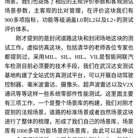
场景，我们也提炼了相应的主观评价参数和客观测试
场景参数，主客观的比对管理，在评价这块我们有
900多项指标，功能等级涵盖L0到L2以及L2+的测试
评价体系。
刚才提到的是封闭道路这块和封闭场地这块的测
试工作。虚拟仿真这块，包括清华的老师各位专家也
都提到过，采用MIL、SIL、HIL、VIL是智能网联汽
车检测目前必须要的技术手段，我们在武汉达安测试
基地构建了全站式仿真测试平台，可以开展自动驾驶
控制器、毫米波雷达、摄像头、超声波雷达以及V2X
通讯等等这样一些系统零部件性能测试。这里面主要
有三项工作，一个是整个场景库的构建，我们对刚才
提到的法规场景，道路的标准场景或者自然场景这块
进行了整体的梳理，形成了我们自己的场景库，场景
库有1000多项功能场景的场景库，由此可以延伸出