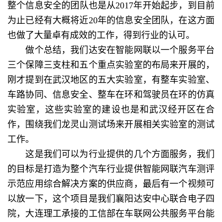
整个信息安全的团队也是从2017年开始起步，到目前
为止已经有大概将近20年的信息安全团队，在这方面
也做了大量卓有成效的工作，得到行业的认可。
做个总结，我们达安在智能网联以一个服务平台
三个保障三支柱和五个重点实验室的布局来开展的，
刚才提到在武汉地区的五大实验室，有整车实验室、
车路协同、信息安全、整车在环和驾驶员在环的仿真
实验室，这些实验室的建设也是和武汉经开区在合
作，围绕我们龙灵山测试场来开展相关实验室的测试
工作。
这是我们可以为行业提供的几个方面服务，我们
的目标是打造为整个汽车行业提供智能网联汽车测评
示范应用综合解决方案的供应商，最后有一个视频可
以放一下，这个项目是我们襄阳达安中心联合电子四
院，大连理工承接的工信部在车联网公共服务平台能