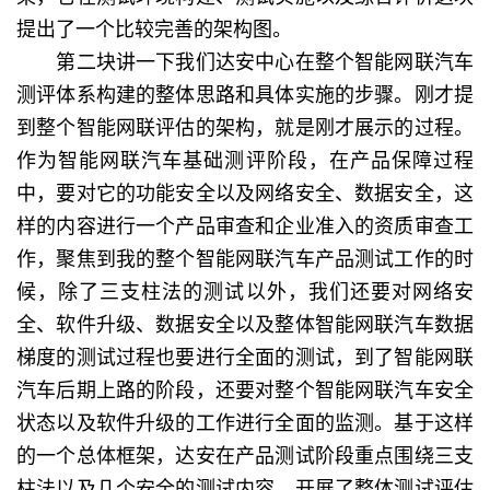
提出了一个比较完善的架构图。
第二块讲一下我们达安中心在整个智能网联汽车
测评体系构建的整体思路和具体实施的步骤。刚才提
到整个智能网联评估的架构，就是刚才展示的过程。
作为智能网联汽车基础测评阶段，在产品保障过程
中，要对它的功能安全以及网络安全、数据安全，这
样的内容进行一个产品审查和企业准入的资质审查工
作，聚焦到我的整个智能网联汽车产品测试工作的时
候，除了三支柱法的测试以外，我们还要对网络安
全、软件升级、数据安全以及整体智能网联汽车数据
梯度的测试过程也要进行全面的测试，到了智能网联
汽车后期上路的阶段，还要对整个智能网联汽车安全
状态以及软件升级的工作进行全面的监测。基于这样
的一个总体框架，达安在产品测试阶段重点围绕三支
柱法以及几个安全的测试内容，开展了整体测试评估