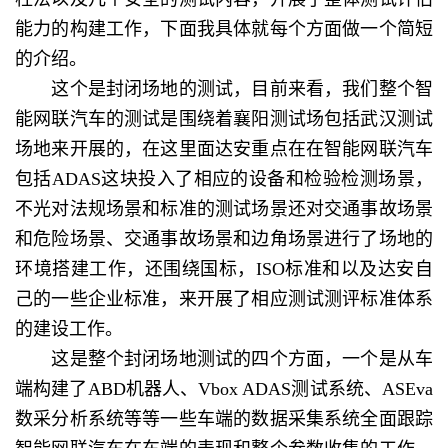
能力的构建工作，下面我具体就每个方面做一个简短
的介绍。
这个是封闭场地的测试，目前来看，我们整个智
能网联汽车的测试是围绕着襄阳测试场包括武汉测试
场地来开展的，在这里面达安重点在在智能网联汽车
包括ADAS这块投入了相应的设备和检验检测场景，
不光对法规场景和标准的测试场景还对交通事故场景
和危险场景、交通事故场景和边角场景进行了场地的
环境搭建工作，还围绕国标，ISO标准和以及达安自
己的一些企业标准，来开展了相应测试测评标准体系
的建设工作。
这是整个封闭场地测试的四个方面，一个是从车
端构建了ABD机器人、Vbox ADAS测试系统、ASEva
数采分析系统等等一些车端的数据采集系统全面跟踪