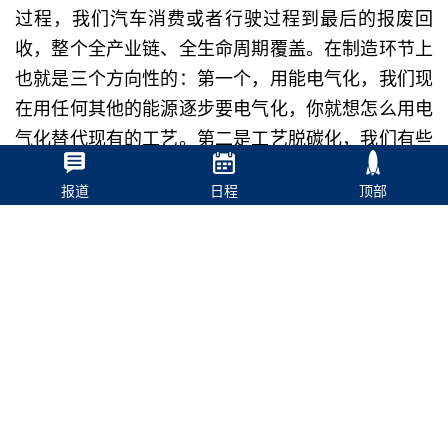
过程，我们汽车消费或者行驶过程到最后的报废回
收，整个全产业链、全生命周期覆盖。在制造环节上
也就是三个方向性的：第一个，用能电气化，我们现
在用任何其他的能源逐步要电气化，你就想怎么用电
气化替代现有的工艺。第二是工艺脱碳化，我们有些
工艺还是要用碳，包括汽车，包括热处理。第三个是
报道
日程
顶部
材料，它是两个着力点：一个是脱碳，第二是可循
环、可再生。这是我们主要的方向。
第三点，也是企业最关心的，就是我们怎么转
型、怎么发展？在这里我还真没有答案，但是有幸我
们请到了专家，所以请各位认真聆听，专家告诉大家
答案。谢谢大家！
（注：本文根据现场速记整理，未经演讲嘉宾审
阅）