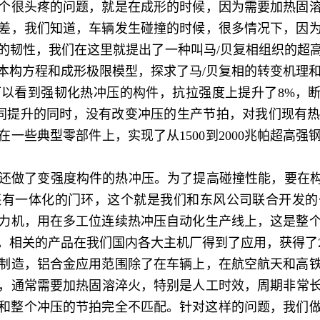
很头疼的问题，就是在成形的时候，因为需要加热固溶
差，我们知道，车辆发生碰撞的时候，很多情况下，因
的韧性，我们在这里就提出了一种叫马/贝复相组织的超
本构方程和成形极限模型，探求了马/贝复相的转变机理
看到强韧化热冲压的构件，抗拉强度上提升了8%，断后
化协同提升的同时，没有改变冲压的生产节拍，对我们现有
一些典型零部件上，实现了从1500到2000兆帕超高
做了变强度构件的热冲压。为了提高碰撞性能，要在构件
还有一体化的门环，这个就是我们和东风公司联合开发的
力机，用在多工位连续热冲压自动化生产线上，这是整
。相关的产品在我们国内各大主机厂得到了应用，获得了2
造，铝合金应用范围除了在车辆上，在航空航天和高铁
，通常需要加热固溶淬火，特别是人工时效，周期非常长，7
右，和整个冲压的节拍完全不匹配。针对这样的问题，我们