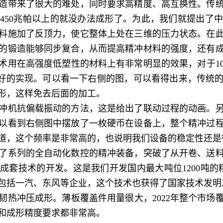
造带来了很大的难处，同时要求高精度、高互换性。传
450兆帕以上的就没办法成形了。为此，我们就提出了
料施加了反顶力，使它整体上处在三维的压力状态。在
的锻造能够同步复合，从而提高精冲材料的强度，还有
术用在高强度低塑性的材料上有非常明显的效果，对于10
了很好的实现。可以看一下右侧的图，可以看得出来，传统
形，这样免去后面的加工。
机抗偏载振动的方法，这是给出了联动过程的动画。另
以看到右侧图中摆放了一枚硬币在设备上，整个精冲过
事知道，这个频率是非常高的，也说明我们设备的稳定性还是
系列的全自动化数控的精冲装备，突破了从开卷、送料
成套技术的开发。这是我们开发国内最大吨位1200吨的精
包括一汽、东风等企业，这个技术也获得了国家技术发明
冲压成形。薄板覆盖件用量很大，2022年整个市场覆盖
和成形精度要求都非常高。